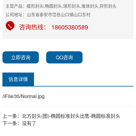
主营产品：碟形封头,椭圆封头,球形封头,锥体封头,异形封头
公司地址：山东省泰安市岱岳山口镇山口东村
咨询热线： 18605380589
立即咨询
QQ咨询
信息详情
/iFile/35/Normal.jpg
上一条：
北方封头(图)-椭圆标准封头出售-椭圆标准封头
下一条：
没有了