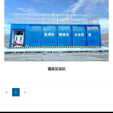
橇装加油站
1